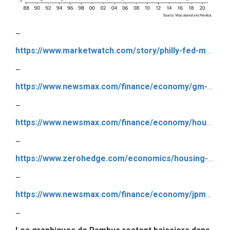
–
https://www.marketwatch.com/story/philly-fed-manufacturing-index-stumbles-in-october-2019-10-17?mod=newsviewer_click
–
https://www.newsmax.com/finance/economy/gm-strike-factory-output/2019/10/17/id/937468/
–
https://www.newsmax.com/finance/economy/housing-starts-economy-building/2019/10/17/id/937464/
–
https://www.zerohedge.com/economics/housing-starts-permits-plunge-september
–
https://www.newsmax.com/finance/economy/jpmorgan-gm-strike-payrolls/2019/10/18/id/937757/
–