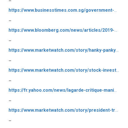
–
https://www.businesstimes.com.sg/government-economy/democrats-seek-probe-of-market-bets-timed-to-trump-moves
–
https://www.bloomberg.com/news/articles/2019-10-21/democrats-seek-insider-trading-probe-after-trump-chaos-article
–
https://www.marketwatch.com/story/hanky-panky-traders-pocket-stunning-profits-after-trumps-comments-on-trade-talks-goose-the-stock-market-2019-10-17?mod=home-page
–
https://www.marketwatch.com/story/stock-investors-cant-ignore-politics-because-its-the-only-reason-a-recession-is-a-threat-2019-10-22?mod=mw_latestnews
–
https://fr.yahoo.com/news/lagarde-critique-manie-trump-tweeter-banque-centrale-am%C3%A9ricaine-155036611–finance.html
–
https://www.marketwatch.com/story/president-trump-could-shoot-someone-and-he-wouldnt-go-to-jail-lawyer-says-2019-10-23?mod=mw_latestnews
–