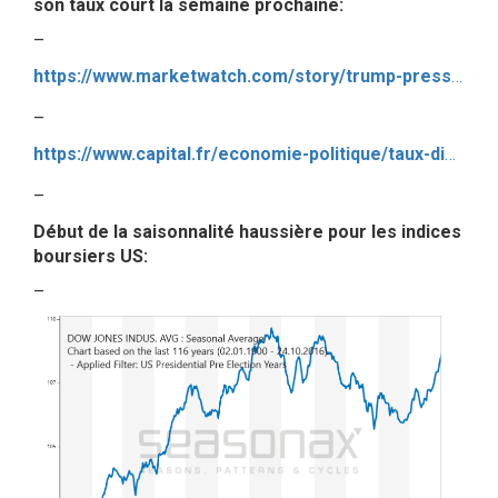
son taux court la semaine prochaine:
–
https://www.marketwatch.com/story/trump-pressures-fed-and-thanks-house-republicans-after-impeachment-meeting-stormed-2019-10-24?mod=newsviewer_click_seemore
–
https://www.capital.fr/economie-politique/taux-dinteret-donald-trump-met-encore-la-pression-sur-la-fed-1353644
–
Début de la saisonnalité haussière pour les indices
boursiers US:
–