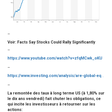
–
Voir: Facts Say Stocks Could Rally Significantly
–
https://www.youtube.com/watch?v=zfqMCwk_oKU
–
https://www.investing.com/analysis/are-global-equity-markets-about-to-take-a-dramatic-surge-higher-200478164
–
La remontée des taux à long terme US (à 1,80% sur
le dix ans vendredi) fait chuter les obligations, ce
qui incite les investisseurs à retourner sur les
actions: