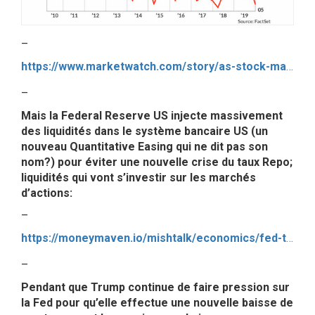
–
https://www.marketwatch.com/story/as-stock-market-trading-volumes-decline-liquidity-concerns-rise-2019-10-21?mod=home-page
–
Mais la Federal Reserve US injecte massivement
des liquidités dans le système bancaire US (un
nouveau Quantitative Easing qui ne dit pas son
nom?) pour éviter une nouvelle crise du taux Repo;
liquidités qui vont s’investir sur les marchés
d’actions:
–
https://moneymaven.io/mishtalk/economics/fed-to-increase-emergency-repos-to-120-billion-but-hey-it-s-not-monetary-EmyKKe4qe0eWtFe1TxzxWw/
–
Pendant que Trump continue de faire pression sur
la Fed pour qu’elle effectue une nouvelle baisse de