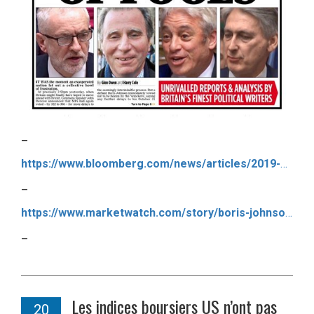
–
https://www.bloomberg.com/news/articles/2019-10-25/macron-blocked-eu-s-decision-to-delay-brexit-for-three-months
–
https://www.marketwatch.com/story/boris-johnson-to-seek-dec-12-election-to-break-brexit-impasse-2019-10-24?mod=mw_latestnews
–
Les indices boursiers US n’ont pas
20