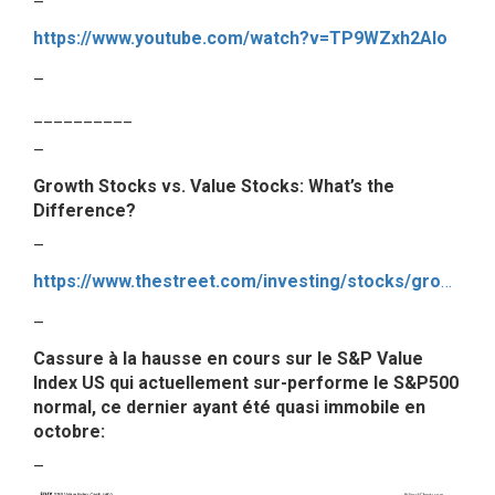
–
https://www.youtube.com/watch?v=TP9WZxh2Alo
–
__________
–
Growth Stocks vs. Value Stocks: What’s the
Difference?
–
https://www.thestreet.com/investing/stocks/growth-stocks-vs-value-stocks-15098815
–
Cassure à la hausse en cours sur le S&P Value
Index US qui actuellement sur-performe le S&P500
normal, ce dernier ayant été quasi immobile en
octobre:
–