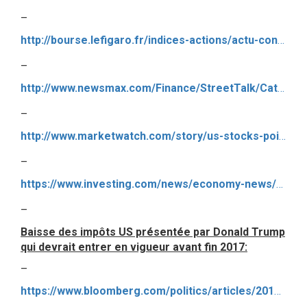
–
http://bourse.lefigaro.fr/indices-actions/actu-conseils/la-hausse-des-benefices-des-societes-du-standard-poor-s-500-pourrait-depasser-les-10-en-2017-6055586#xtor=AL-201
–
http://www.newsmax.com/Finance/StreetTalk/Caterpillar-China-industrials-earnings/2017/04/25/id/786211/
–
http://www.marketwatch.com/story/us-stocks-poised-to-build-on-rally-with-flood-of-earnings-ahead-2017-04-25
–
https://www.investing.com/news/economy-news/earnings-boost-equities-with-u.s.-tax-announcement-eyed-477267
–
Baisse des impôts US présentée par Donald Trump
qui devrait entrer en vigueur avant fin 2017:
–
https://www.bloomberg.com/politics/articles/2017-04-26/mnuchin-says-corporate-tax-cut-in-overhaul-to-be-outlined-today