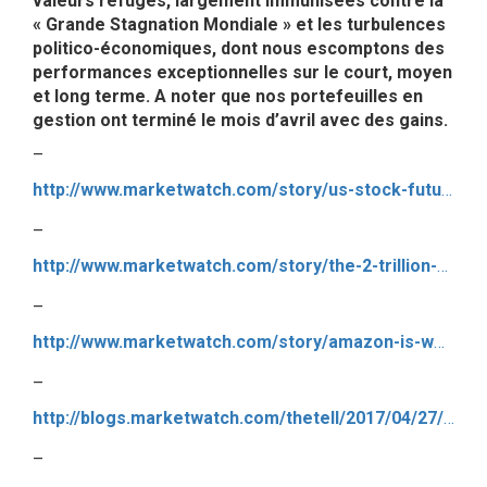
valeurs refuges, largement immunisées contre la
« Grande Stagnation Mondiale » et les turbulences
politico-économiques, dont nous escomptons des
performances exceptionnelles sur le court, moyen
et long terme. A noter que nos portefeuilles en
gestion ont terminé le mois d’avril avec des gains.
–
http://www.marketwatch.com/story/us-stock-futures-in-holding-pattern-ahead-of-earnings-deluge-2017-04-27
–
http://www.marketwatch.com/story/the-2-trillion-earnings-day-google-amazon-and-microsoft-top-frenzy-of-reports-2017-04-26
–
http://www.marketwatch.com/story/amazon-is-worth-so-much-because-aws-is-techs-true-unicorn-2017-04-27
–
http://blogs.marketwatch.com/thetell/2017/04/27/amazon-earnings-may-signal-aws-slowdown-live-blog/
–