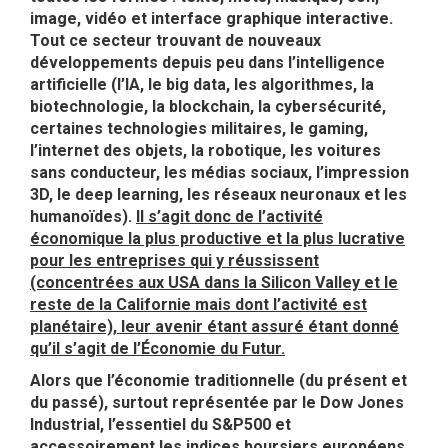
image, vidéo et interface graphique interactive.
Tout ce secteur trouvant de nouveaux
développements depuis peu dans l’intelligence
artificielle (l’IA, le big data, les algorithmes, la
biotechnologie, la blockchain, la cybersécurité,
certaines technologies militaires, le gaming,
l’internet des objets, la robotique, les voitures
sans conducteur, les médias sociaux, l’impression
3D, le deep learning, les réseaux neuronaux et les
humanoïdes).
Il s’agit donc de l’activité
économique la plus productive et la plus lucrative
pour les entreprises qui y réussissent
(concentrées aux USA dans la Silicon Valley et le
reste de la Californie mais dont l’activité est
planétaire), leur avenir étant assuré étant donné
qu’il s’agit de l’Économie du Futur.
Alors que l’économie traditionnelle (du présent et
du passé), surtout représentée par le Dow Jones
Industrial, l’essentiel du S&P500 et
accessoirement les indices boursiers européens