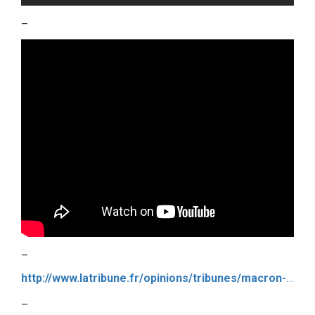
–
–
http://www.latribune.fr/opinions/tribunes/macron-le-pen-deux-france-dans-le-monde-696713.html#xtor=AL-13
–