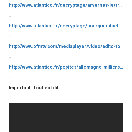
http://www.atlantico.fr/decryptage/arvernes-lettre-aux-electeurs-droite-futurs-decus-emmanuel-macron-3025548.html
–
http://www.atlantico.fr/decryptage/pourquoi-duel-macron-pen-evite-en-rien-risques-blocage-systeme-3029117.html
–
http://www.bfmtv.com/mediaplayer/video/edito-tout-le-monde-a-perdu-lors-du-1er-tour-de-la-presidentielle-937419.html
–
http://www.atlantico.fr/pepites/allemagne-milliers-combattants-talibans-parmi-refugies-3026940.html?yahoo=1
–
Important: Tout est dit:
–