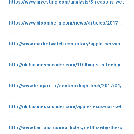
https://www.investing.com/analysis/3-reasons-we’re-bullish-alphabet:-its-past,-present-and-future-200185340
–
https://www.bloomberg.com/news/articles/2017-04-25/alphabet-s-self-driving-cars-to-get-their-first-real-riders
–
http://www.marketwatch.com/story/apple-services-likely-to-top-7-billion-this-quarter-2017-04-26
–
http://uk.businessinsider.com/10-things-in-tech-you-need-to-know-today-april-28-2017-4
–
http://www.lefigaro.fr/secteur/high-tech/2017/04/28/32001-20170428ARTFIG00179-microsoft-reussit-sa-transition-vers-le-cloud.php#xtor=AL-201
–
http://uk.businessinsider.com/apple-lexus-car-self-driving-tech-sensors-spotted-silicon-valley-2017-4
–
http://www.barrons.com/articles/netflix-why-the-china-deal-is-big-1493154158?mod=trending_now_3