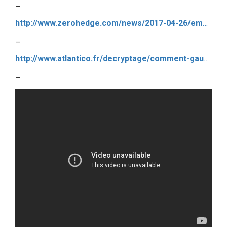
–
http://www.zerohedge.com/news/2017-04-26/emmanuel-clinton-versus-marine-letrump
–
http://www.atlantico.fr/decryptage/comment-gauche-social-liberale-est-devenue-idiote-utile-exces-mondialisation-sylvain-boulouque-3032382.html
–