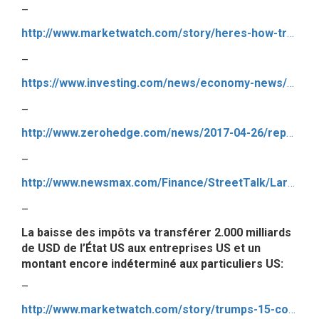
–
http://www.marketwatch.com/story/heres-how-trumps-biggest-tax-cut-in-history-would-stack-up-2017-04-26
–
https://www.investing.com/news/economy-news/trump-tax-reform-eyes-big-cuts-in-corporate-rates-477523
–
http://www.zerohedge.com/news/2017-04-26/republicans-consider-new-obamacare-vote-friday
–
http://www.newsmax.com/Finance/StreetTalk/Larry-Kudlow-Donald-Trump-Gary-Cohn-Steven-Mnuchen/2017/04/26/id/786603/
–
La baisse des impôts va transférer 2.000 milliards
de USD de l’État US aux entreprises US et un
montant encore indéterminé aux particuliers US:
–
http://www.marketwatch.com/story/trumps-15-corporate-tax-rate-could-cost-the-government-2-trillion-2017-04-25