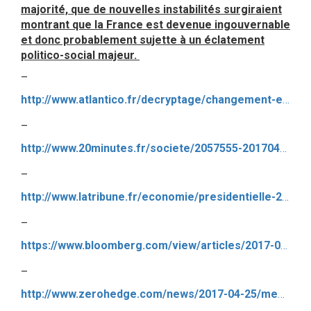
majorité, que de nouvelles instabilités surgiraient
montrant que la France est devenue ingouvernable
et donc probablement sujette à un éclatement
politico-social majeur.
–
http://www.atlantico.fr/decryptage/changement-et-resolution-problemes-france-c-est-toujours-pas-pour-maintenant-h16-3031768.html?yahoo=1
–
http://www.20minutes.fr/societe/2057555-20170426-chomage-plus-forte-hausse-quatre-ans-43700-demandeurs-emploi-mars?xtor=RSS-176
–
http://www.latribune.fr/economie/presidentielle-2017/presidentielle-macron-veut-une-loi-travail-tres-amplifiee-696776.html#xtor=AL-13
–
https://www.bloomberg.com/view/articles/2017-04-26/social-unrest-is-france-s-biggest-risk
–
http://www.zerohedge.com/news/2017-04-25/meet-real-emmanuel-macron-consummate-banker-puppet-bizarre-elitist-creation