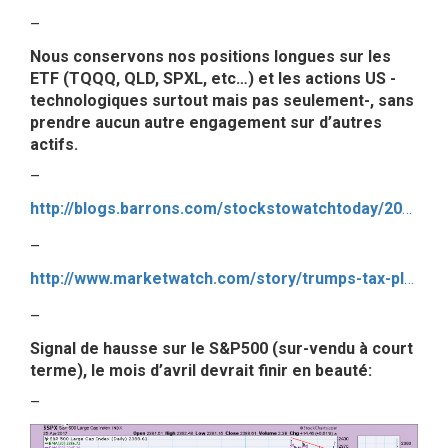
–
Nous conservons nos positions longues sur les
ETF (TQQQ, QLD, SPXL, etc…) et les actions US -
technologiques surtout mais pas seulement-, sans
prendre aucun autre engagement sur d’autres
actifs.
–
http://blogs.barrons.com/stockstowatchtoday/2017/04/25/big-round-numbers-dow-21000-nasdaq-6000-is-the-sp-500-next/?mod=BOL_hp_blog_stw
–
http://www.marketwatch.com/story/trumps-tax-plan-sets-the-stage-for-dow-30000-2017-04-26
–
Signal de hausse sur le S&P500 (sur-vendu à court
terme), le mois d’avril devrait finir en beauté:
–