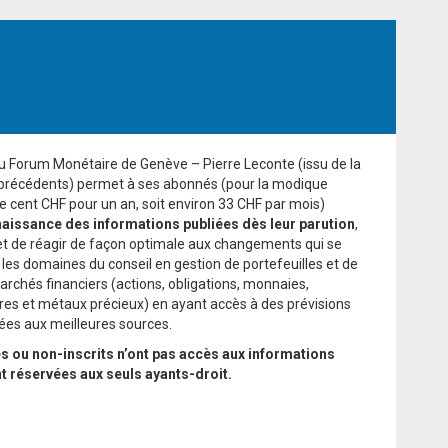
du Forum Monétaire de Genève – Pierre Leconte (issu de la
 précédents) permet à ses abonnés (pour la modique
cent CHF pour un an, soit environ 33 CHF par mois)
aissance des informations publiées dès leur parution
,
et de réagir de façon optimale aux changements qui se
 les domaines du conseil en gestion de portefeuilles et de
archés financiers (actions, obligations, monnaies,
es et métaux précieux) en ayant accès à des prévisions
sées aux meilleures sources.
 ou non-inscrits n’ont pas accès aux informations
nt réservées aux seuls ayants-droit.