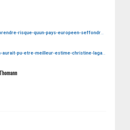
https://www.letemps.ch/economie/charles-wyplosz-on-ne-pouvait-prendre-risque-quun-pays-europeen-seffondre?utm_source=Newsletters&utm_campaign=d69ac0f437-newsletter_eco&utm_medium=email&utm_term=0_56c41a402e-d69ac0f437-110148197
https://www.challenges.fr/economie/l-accord-de-relance-europeen-aurait-pu-etre-meilleur-estime-christine-lagarde_720368#xtor=CS3-89-[L’accord%20de%20relance%20europ%C3%A9en%20%22aurait%20pu%20%C3%AAtre%20meilleur%22%20estime%20Christine%20Lagarde]
l Thomann