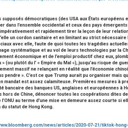
 supposés démocratiques (des USA aux États européens et a
er dans l’ensemble occidental et ceux des pays émergents
impérativement et rapidement tirer la leçon de leur relatio
’elle un cordon sanitaire et en limitant au strict nécessair
aux avec elle, faute de quoi toutes les tragédies actuell
nage systématique et au vol de leurs technologies par la Chi
ment économique et de l’emploi productif chez eux, plombé
u » (ou plutôt du l’ « Empire du Mal »), jusqu’au risque de gu
ement massif ne relançant en réalité que l’économie chinois
s pendre ». C’est ce que Trump aurait pu organiser mais qu’
on mandat est assez calamiteuse. Premières mesures à pren
ité bancaire des banques US, anglaises et européennes à H
 hors de Chine, dénoncer toutes les coopérations dites des 
 l’ONU au terme d’une mise en demeure assez courte si ell
n du statut de Hong Kong.