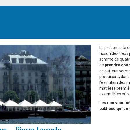
Le présent site 
fusion des deux
somme de quatre 
de
prendre conn
ce qui leur perm
produisent, dans
l’évolution des m
matières premièr
essentielles pui
Les non-abonnés
publiées qui so
ve – Pierre Leconte