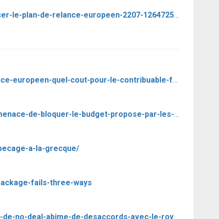
https://bfmbusiness.bfmtv.com/mediaplayer/video/comment-financer-le-plan-de-relance-europeen-2207-1264725.html
https://www.latribune.fr/economie/union-europeenne/plan-de-relance-europeen-quel-cout-pour-le-contribuable-francais-853527.html#xtor=AL-13
https://www.challenges.fr/monde/europe/le-parlement-europeen-menace-de-bloquer-le-budget-propose-par-les-27_720527#xtor=CS3-89-[Le%20Parlement%20europ%C3%A9en%20menace%20de%20bloquer%20le%20budget%20propos%C3%A9%20par%20les%2027]
epecage-a-la-grecque/
package-fails-three-ways
https://www.capital.fr/entreprises-marches/brexit-risque-croissant-de-no-deal-abime-de-desaccords-avec-le-royaume-uni-1375860