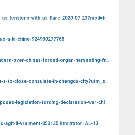
https://www.marketwatch.com/story/pompeo-to-give-china-speech-as-tensions-with-us-flare-2020-07-23?mod=home-page
que-a-la-chine-924930277768
https://www.theepochtimes.com/trump-admin-officials-express-concern-over-chinas-forced-organ-harvesting-from-falun-gong-adherents_3436047.html?ref=brief_News&__sta=bd.hhksexHFFVtlmjhglu%7CVBY&__stm_medium=email&__stm_source=smartech
https://www.bloomberg.com/news/articles/2020-07-24/china-asks-u-s-to-close-consulate-in-chengdu-city?utm_source=webpush&utm_campaign=BreakingNews%7CStory%7CQDYGF6T0AFB701&sref=KYaM6IRe
https://www.zerohedge.com/markets/republican-congressman-proposes-legislation-forcing-declaration-war-china-should-beijing
i-s-agit-il-vraiment-853135.html#xtor=AL-13