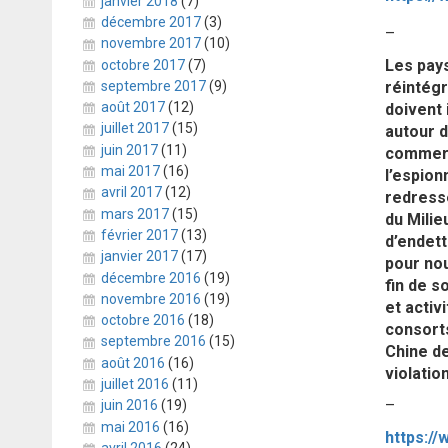
janvier 2018
(7)
décembre 2017
(3)
–
novembre 2017
(10)
Les pays
octobre 2017
(7)
réintégr
septembre 2017
(9)
août 2017
(12)
doivent 
juillet 2017
(15)
autour d
juin 2017
(11)
commerci
mai 2017
(16)
l’espion
avril 2017
(12)
redresse
mars 2017
(15)
du Milie
février 2017
(13)
d’endett
janvier 2017
(17)
pour nou
décembre 2016
(19)
fin de s
novembre 2016
(19)
et activ
octobre 2016
(18)
consorts
septembre 2016
(15)
Chine de
août 2016
(16)
violatio
juillet 2016
(11)
–
juin 2016
(19)
mai 2016
(16)
avril 2016
(24)