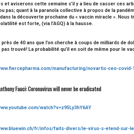
s et aviserons cette semaine s’il y a lieu de casser ces arb
u pas; quant à la paranoïa collective à propos de la pandém
dans la découverte prochaine du « vaccin miracle ». Nous t
olatilité est forte, (via l’AGQ) à la hausse.
t près de 40 ans que l’on cherche à coups de milliards de dol
 pas trouvé! La probabilité qu’il en soit de même pour le va
/www.fiercepharma.com/manufacturing/novartis-ceo-covid-1
 Anthony Fauci: Coronavirus will never be eradicated
/www.youtube.com/watch?v=z95Ly3hY6AY
www.bluewin.ch/fr/infos/faits-divers/le-virus-s-etend-sur-