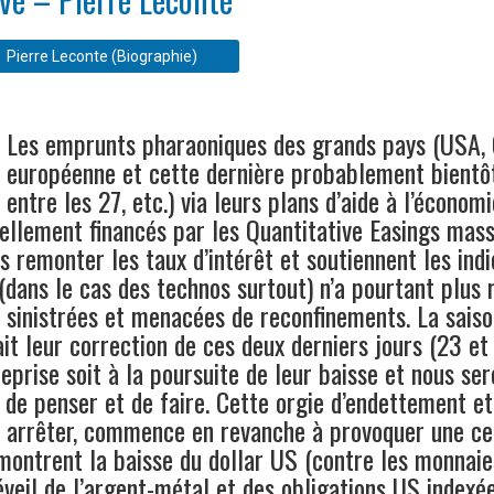
Pierre Leconte (Biographie)
Les emprunts pharaoniques des grands pays (USA, 
européenne et cette dernière probablement bientôt
entre les 27, etc.) via leurs plans d’aide à l’économ
ellement financés par les Quantitative Easings mass
s remonter les taux d’intérêt et soutiennent les indi
(dans le cas des technos surtout) n’a pourtant plus r
 sinistrées et menacées de reconfinements. La saison
it leur correction de ces deux derniers jours (23 et 
reprise soit à la poursuite de leur baisse et nous se
u de penser et de faire. Cette orgie d’endettement e
 arrêter, commence en revanche à provoquer une cert
montrent la baisse du dollar US (contre les monnai
éveil de l’argent-métal et des obligations US indexée 