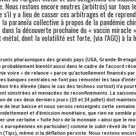
e. Nous restons encore neutres (arbitrés) sur tous le
 s’il y a lieu de casser ces arbitrages et de reprend
 la paranoïa collective à propos de la pandémie chi
 dans la découverte prochaine du « vaccin miracle »
t-métal, dont la volatilité est forte, (via l’AGQ) à la 
runts pharaoniques des grands pays (USA, Grande-Bretagne
 probablement bientôt aussi dans le cadre de l’accord récent
ie voire « de relance » parce qu’actuellement financés par
les banques centrales ne font pas remonter les taux d’intérê
tion très élevée (dans le cas des technos surtout) n’a pour
ent sinistrées et menacées de reconfinements. La saisonnali
on de ces deux derniers jours (23 et 24 juillet) doit maintenan
e de leur baisse et nous serons renseignés cette semaine su
’endettement et d’émission monétaire, que rien ne semble 
r une certaine « fuite hors de la monnaie » ainsi que le mon
 européennes en particulier) comme le subit réveil de l’ar
ion (Tips), même si la déflation persiste. Nous restons encor