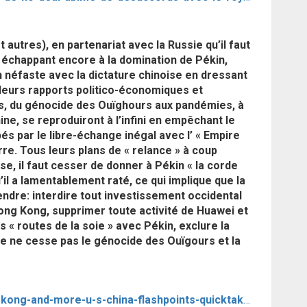
utres), en partenariat avec la Russie qu’il faut
 échappant encore à la domination de Pékin,
n néfaste avec la dictature chinoise en dressant
e leurs rapports politico-économiques et
es, du génocide des Ouïghours aux pandémies, à
ne, se reproduiront à l’infini en empêchant le
s par le libre-échange inégal avec l’ « Empire
erre. Tous leurs plans de « relance » à coup
e, il faut cesser de donner à Pékin « la corde
il a lamentablement raté, ce qui implique que la
dre: interdire tout investissement occidental
ong Kong, supprimer toute activité de Huawei et
« routes de la soie » avec Pékin, exclure la
e ne cesse pas le génocide des Ouïgours et la
https://www.bloomberg.com/news/articles/2020-07-21/tiktok-hong-kong-and-more-u-s-china-flashpoints-quicktake?srnd=premium-europe&sref=KYaM6IRe