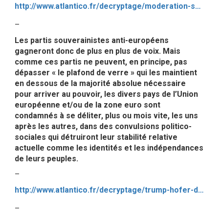
http://www.atlantico.fr/decryptage/moderation-salariale-pour-favoriser-investissement-pourquoi-emmanuel-macron-serait-bien-inspire-potasser-exemple-allemand-2709828.html
–
Les partis souverainistes anti-européens
gagneront donc de plus en plus de voix. Mais
comme ces partis ne peuvent, en principe, pas
dépasser « le plafond de verre » qui les maintient
en dessous de la majorité absolue nécessaire
pour arriver au pouvoir, les divers pays de l’Union
européenne et/ou de la zone euro sont
condamnés à se déliter, plus ou mois vite, les uns
après les autres, dans des convulsions politico-
sociales qui détruiront leur stabilité relative
actuelle comme les identités et les indépendances
de leurs peuples.
–
http://www.atlantico.fr/decryptage/trump-hofer-double-lecon-politique-extreme-droite-au-pouvoir-non-populisme-peut-etre-vincent-tournier-stephane-francois-2710001.html
–