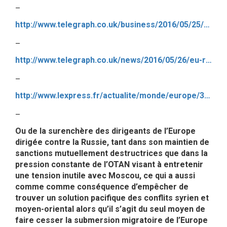
–
http://www.telegraph.co.uk/business/2016/05/25/brexit-will-make-us-richer-thats-why-leave-could-still-win/
–
http://www.telegraph.co.uk/news/2016/05/26/eu-referendum-lord-ashcroft-poll-finds-nearly-two-thirds-of-vote/
–
http://www.lexpress.fr/actualite/monde/europe/300-femmes-et-hommes-d-affaires-britanniques-se-prononcent-pour-le-brexit_1792616.html#xtor=AL-447
–
Ou de la surenchère des dirigeants de l’Europe
dirigée contre la Russie, tant dans son maintien de
sanctions mutuellement destructrices que dans la
pression constante de l’OTAN visant à entretenir
une tension inutile avec Moscou, ce qui a aussi
comme comme conséquence d’empêcher de
trouver un solution pacifique des conflits syrien et
moyen-oriental alors qu’il s’agit du seul moyen de
faire cesser la submersion migratoire de l’Europe