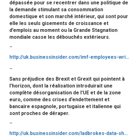
dépassée pour se recentrer dans une politique de
la demande stimulant sa consommation
domestique et son marché intérieur, qui sont pour
elle les seuls gisements de croissance et
d’emplois au moment ou la Grande Stagnation
mondiale casse les débouchés extérieurs.
–
http://uk.businessinsider.com/imf-employees-write-article-questioning-the-effectiveness-of-neoliberal-economics-2016-5
–
Sans préjudice des Brexit et Grexit qui pointent à
l’horizon, dont la réalisation introduirait une
complète désorganisation de l’UE et de la zone
euro, comme des crises d’endettement et
bancaire espagnole, portugaise et italienne qui
sont proches de déraper.
–
http://uk.businessinsider.com/ladbrokes-data-shows-big-swing-towards-leave-brexit-vote-2016-5