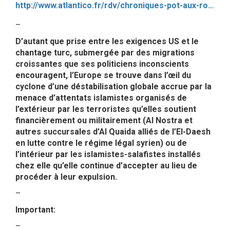
http://www.atlantico.fr/rdv/chroniques-pot-aux-roses/pour-en-finir-avec-extreme-droite-serge-federbusch-2709933.html
–
D’autant que prise entre les exigences US et le
chantage turc, submergée par des migrations
croissantes que ses politiciens inconscients
encouragent, l’Europe se trouve dans l’œil du
cyclone d’une déstabilisation globale accrue par la
menace d’attentats islamistes organisés de
l’extérieur par les terroristes qu’elles soutient
financièrement ou militairement (Al Nostra et
autres succursales d’Al Quaida alliés de l’EI-Daesh
en lutte contre le régime légal syrien) ou de
l’intérieur par les islamistes-salafistes installés
chez elle qu’elle continue d’accepter au lieu de
procéder à leur expulsion.
–
Important:
–