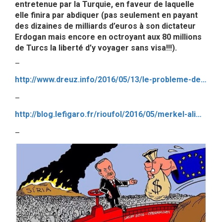
entretenue par la Turquie, en faveur de laquelle
elle finira par abdiquer (pas seulement en payant
des dizaines de milliards d’euros à son dictateur
Erdogan mais encore en octroyant aux 80 millions
de Turcs la liberté d’y voyager sans visa!!!).
–
http://www.dreuz.info/2016/05/13/le-probleme-de-leurope-elle-est-defendue-par-lotan-dont-la-2e-plus-grande-armee-est-turque/
–
http://blog.lefigaro.fr/rioufol/2016/05/merkel-alimente-le-populisme-q.html
–