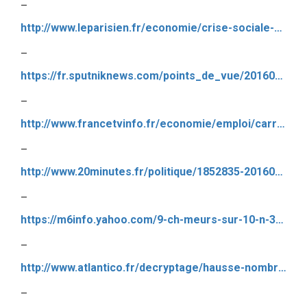
–
http://www.leparisien.fr/economie/crise-sociale-quand-macron-joue-au-pyromane-avec-l-aval-de-hollande-24-05-2016-5825717.php
–
https://fr.sputniknews.com/points_de_vue/201605231025215947-france-hollande/
–
http://www.francetvinfo.fr/economie/emploi/carriere/vie-professionnelle/droit-du-travail/sept-francais-sur-dix-veulent-le-retrait-de-la-loi-travail-pour-eviter-les-blocages_1467789.html#xtor=AL-79-%5Barticle%5D-%5Bconnexe%5D
–
http://www.20minutes.fr/politique/1852835-20160526-video-loi-travail-manuel-valls-recadre-michel-sapin-direct-article-2
–
https://m6info.yahoo.com/9-ch-meurs-sur-10-n-39-ont-1437017395822646.html
–
http://www.atlantico.fr/decryptage/hausse-nombre-personnes-en-formation-radiees-pole-emploi-ou-en-defaut-actualisation-ces-miracles-statistiques-qui-permettent-au-2711526.html
–