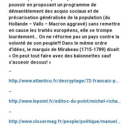
pouvoir en proposant un programme de
démantèlement des acquis sociaux et de
précarisation généralisée de la population (du
Hollande – Valls – Macron aggravé) sans remettre
en cause les traités européens, elle se trompe
lourdement… On ne réforme pas un pays contre la
volonté de son peuple!!! Dans le même ordre
d’idées, le marquis de Mirabeau (1715-1789) disait:
« On peut tout faire avec des baïonnettes sauf
s’asseoir dessus! »
–
http://www.atlantico.fr/decryptage/72-francais-pensent-que-france-pourrait-connaitre-explosion-sociale-dans-prochains-mois-jerome-fourquet-2710071.html
–
http://www.lepoint.fr/editos-du-point/michel-richard/richard-hollande-l-homme-qui-rit-dans-le-bazar-26-05-2016-2042221_54.php#xtor=CS3-190
–
http://www.closermag.fr/people/politique/manuel-valls-est-un-peu-trop-excite-en-ce-moment-618153#xtor=RSS-50