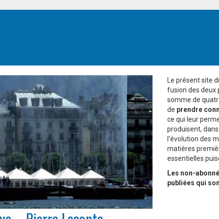
Le présent site 
fusion des deux
somme de quatre 
de
prendre conn
ce qui leur perm
produisent, dans
l’évolution des m
matières premièr
essentielles pui
Les non-abonnés
publiées qui so
ve – Pierre Leconte