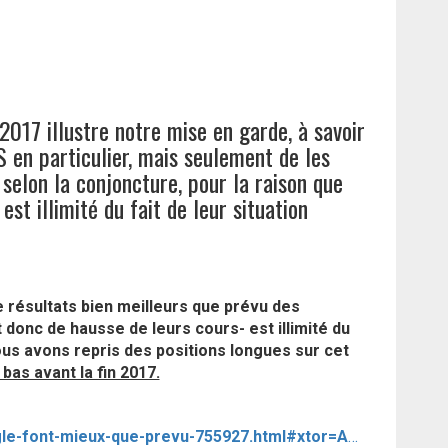
017 illustre notre mise en garde, à savoir
S en particulier, mais seulement de les
selon la conjoncture, pour la raison que
est illimité du fait de leur situation
e résultats bien meilleurs que prévu des
 donc de hausse de leurs cours- est illimité du
ous avons repris des positions longues sur cet
 bas avant la fin 2017.
http://www.latribune.fr/technos-medias/amazon-microsoft-et-google-font-mieux-que-prevu-755927.html#xtor=AL-13