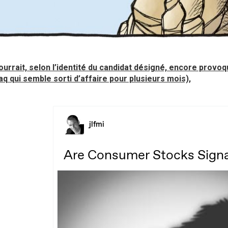
ourrait, selon l’identité du candidat désigné, encore provo
q qui semble sorti d’affaire pour plusieurs mois),