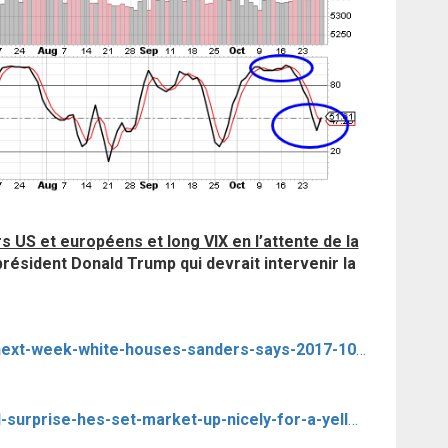
s US et européens et long VIX en l’attente de la
président Donald Trump qui devrait intervenir la
https://www.marketwatch.com/story/trump-to-announce-fed-pick-next-week-white-houses-sanders-says-2017-10-27
http://www..marketwatch.com/story/if-trump-wants-to-spring-a-fed-surprise-hes-set-market-up-nicely-for-a-yellen-bump-2017-10-27