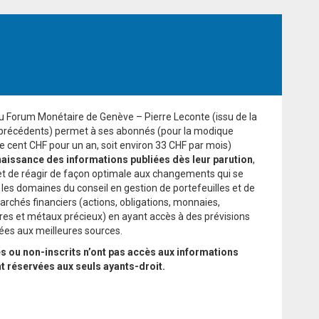
du Forum Monétaire de Genève – Pierre Leconte (issu de la
 précédents) permet à ses abonnés (pour la modique
cent CHF pour un an, soit environ 33 CHF par mois)
aissance des informations publiées dès leur parution
,
et de réagir de façon optimale aux changements qui se
 les domaines du conseil en gestion de portefeuilles et de
archés financiers (actions, obligations, monnaies,
es et métaux précieux) en ayant accès à des prévisions
sées aux meilleures sources.
 ou non-inscrits n’ont pas accès aux informations
nt réservées aux seuls ayants-droit.